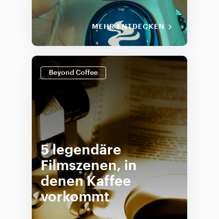
MEHR ENTDECKEN
Beyond Coffee
5 legendäre
Filmszenen, in
denen Kaffee
vorkommt