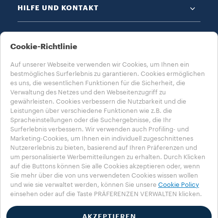
HILFE UND KONTAKT
DATENSCHUTZ & AGB​
Cookie-Richtlinie
Auf unserer Webseite verwenden wir Cookies, um Ihnen ein
bestmögliches Surferlebnis zu garantieren. Cookies ermöglichen
es uns, die wesentlichen Funktionen für die Sicherheit, die
Verwaltung des Netzes und den Webseitenzugriff zu
gewährleisten. Cookies verbessern die Nutzbarkeit und die
WÄHLE DEIN LAND AUS​
Leistungen über verschiedene Funktionen wie z.B. die
ÖSTERREICH
Spracheinstellungen oder die Suchergebnisse, die Ihr
Surferlebnis verbessern. Wir verwenden auch Profiling- und
Marketing-Cookies, um Ihnen ein individuell zugeschnittenes
Nutzererlebnis zu bieten, basierend auf Ihren Präferenzen und
Datenschutzbestimmung
Impressum
Cookie-Richtlinie​
um personalisierte Werbemitteilungen zu erhalten. Durch Klicken
Cookie-Einstellungen​
Whistleblowing
auf die Buttons können Sie alle Cookies akzeptieren oder, wenn
Sie mehr über die von uns verwendeten Cookies wissen wollen
Erklärung zur Barrierefreiheit
und wie sie verwaltet werden, können Sie unsere
Cookie Policy
einsehen oder auf die Taste PRÄFERENZEN VERWALTEN klicken.
©2025 Luigi Lavazza SPA. Alle Rechte vorbehalten – USt-IdNr. 00470550013
- Handelsbuch-Eintragsnr. 257143, 25.090.000 € vollständig einbezahltes
Aktienkapital
AKZEPTIEREN